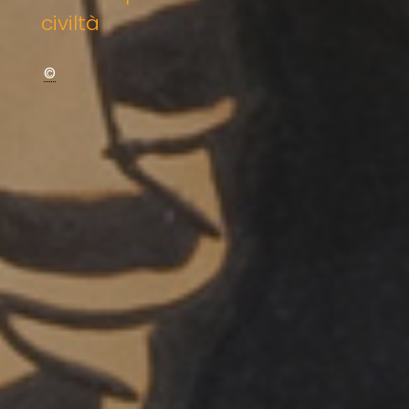
civiltà
©